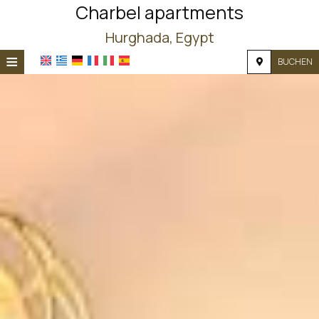
Charbel apartments
Hurghada, Egypt
≡
BUCHEN
STARTSEITE
STANDORT
UNTERKUNFT
EINRICHTUNGEN
FOTOS
NACHFRAGE
KONTAKT